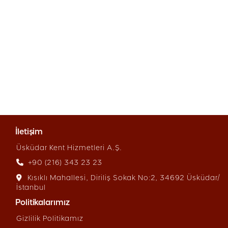
İletişim
Üsküdar Kent Hizmetleri A.Ş.
+90 (216) 343 23 23
Kısıklı Mahallesi, Diriliş Sokak
No:2, 34692 Üsküdar/
İstanbul
Politikalarımız
Gizlilik Politikamız