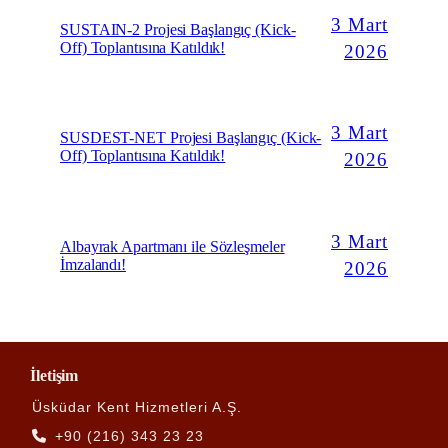
3 Mart
SUSTAIN-2 Projesi Başlangıç (Kick-
Off) Toplantısına Katıldık!
2026
3 Mart
SUSDEST-NET Projesi Başlangıç (Kick-
Off) Toplantısına Katıldık!
2026
3 Mart
Albayrak Apartmanı ile Sözleşmeler
İmzalandı!
2026
İletişim
Üsküdar Kent Hizmetleri A.Ş.
+90 (216) 343 23 23